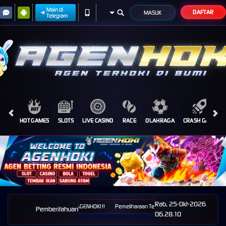
Supported
Main di
DAFTAR
MASUK
Telegram
by
slot
depo
5k
HOT GAMES
SLOTS
LIVE CASINO
RACE
OLAHRAGA
CRASH GAME
Rab, 25-Okt-2026
 informasi terbaru dari AGENHOKI !!
Pemeliharaan Terjadwal: AdvantPlay Mini Game pada 1
Pemberitahuan
06.28.10