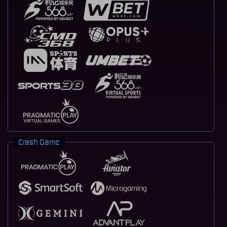
Crash Game