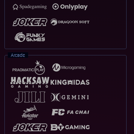
Arcade