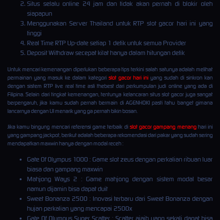
Situs selalu online 24 jam dan tidak akan pernah di blokir oleh
siapapun
Menggunakan Server Thailand untuk RTP slot gacor hari ini yang
tinggi
Real Time RTP Up-date setiap 1 detik untuk semua Provider
Deposit Withdraw secepat kilat hanya dalam hitungan detik
Untuk mencari kemenangan diperlukan beberapa tips terkini salah satunya adalah melihat
permainan yang masuk ke dalam kategori
slot gacor hari ini
yang sudah di sinkron kan
dengan sistem RTP live real time asli thebest dari perkumpulan judi online yang ada di
Filipina. Selain dari tingkat kemenangan, tentunya kelancaran situs slot gacor juga sangat
berpengaruh, jika kamu sudah pernah bermain di AGENHOKI pasti tahu banget gimana
lancarnya dengan UI menarik yang ga pernah bikin bosan.
Jika kamu bingung mencari referensi game terbaik di
slot gacor gampang menang
hari ini
yang gampang jackpot, berikut adalah beberapa rekomendasi dari pakar yang sudah sering
mendapatkan maxwin hanya dengan modal receh :
Gate Of Olympus 1000 : Game slot zeus dengan perkalian ribuan luar
biasa dan gampang maxwin
Mahjong Ways 2 : Game mahjong dengan sistem modal besar
namun dijamin bisa dapat duit
Sweet Bonanza 2500 : Inovasi terbaru dari Sweet Bonanza dengan
hujan perkalian yang mencapai 2500x
Gate Of Olympus Super Scatter : Scatter ajaib yang sekali dapat bisa