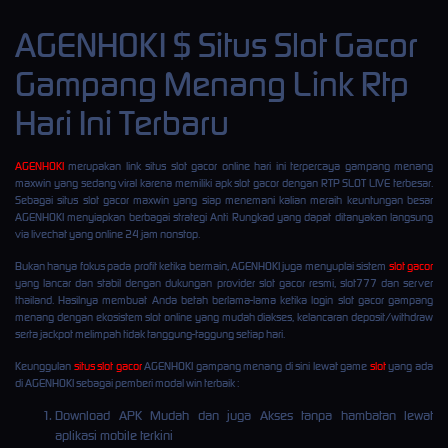
AGENHOKI $ Situs Slot Gacor
Gampang Menang Link Rtp
Hari Ini Terbaru
AGENHOKI
merupakan link situs slot gacor online hari ini terpercaya gampang menang
maxwin yang sedang viral karena memiliki apk slot gacor dengan RTP SLOT LIVE terbesar.
Sebagai situs slot gacor maxwin yang siap menemani kalian meraih keuntungan besar
AGENHOKI menyiapkan berbagai strategi Anti Rungkad yang dapat ditanyakan langsung
via livechat yang online 24 jam nonstop.
Bukan hanya fokus pada profit ketika bermain, AGENHOKI juga menyuplai sistem
slot gacor
yang lancar dan stabil dengan dukungan provider slot gacor resmi, slot777 dan server
thailand. Hasilnya membuat Anda betah berlama-lama ketika login slot gacor gampang
menang dengan ekosistem slot online yang mudah diakses, kelancaran deposit/withdraw
serta jackpot melimpah tidak tanggung-taggung setiap hari.
Keunggulan
situs slot gacor
AGENHOKI gampang menang di sini lewat game
slot
yang ada
di AGENHOKI sebagai pemberi modal win terbaik :
Download APK Mudah dan juga Akses tanpa hambatan lewat
aplikasi mobile terkini