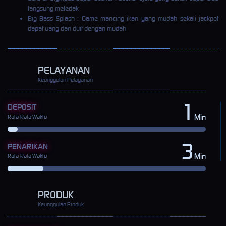
langsung meledak
Big Bass Splash : Game mancing ikan yang mudah sekali jackpot
dapat uang dan duit dengan mudah
PELAYANAN
Keunggulan Pelayanan
1
DEPOSIT
Min
Rata-Rata Waktu
3
PENARIKAN
Min
Rata-Rata Waktu
PRODUK
Keunggulan Produk