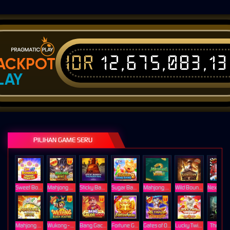
IDR
12,675,083,1
ACKPOT
LAY
PILIHAN GAME SERU
Sweet Bonanza Super Scatter
Mahjong Wins 3 – Black Scatter
Sticky Bandits Thunder Rail
Sugar Bang Bang 2
Mahjong Ways 2
Wild Bounty Showdown
Mahjong Ways
Wukong - Black Scatter
Bang Gacor 1000
Fortune Gems
Gates of Olympus Super Scatter
Lucky Twins Nexus
The Cryp